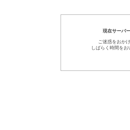
現在サーバ
ご迷惑をおか
しばらく時間をお