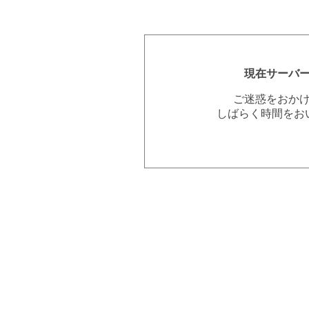
現在サーバ
ご迷惑をおか
しばらく時間をお