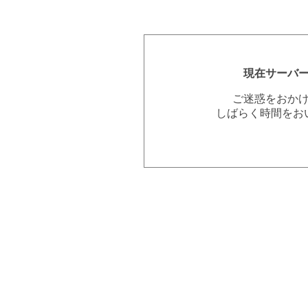
現在サーバ
ご迷惑をおか
しばらく時間をお