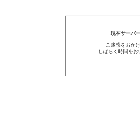
現在サーバ
ご迷惑をおか
しばらく時間をお