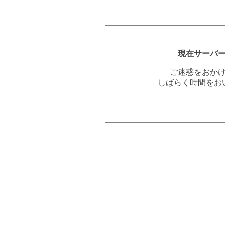
現在サーバ
ご迷惑をおか
しばらく時間をお