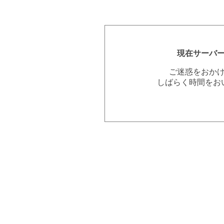
現在サーバ
ご迷惑をおか
しばらく時間をお