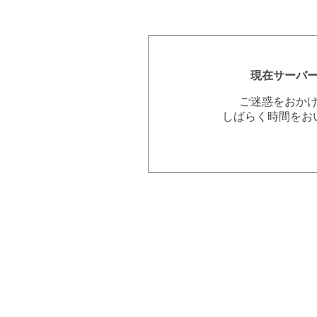
現在サーバ
ご迷惑をおか
しばらく時間をお