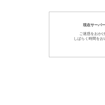
現在サーバ
ご迷惑をおか
しばらく時間をお