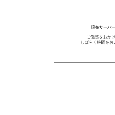
現在サーバ
ご迷惑をおか
しばらく時間をお