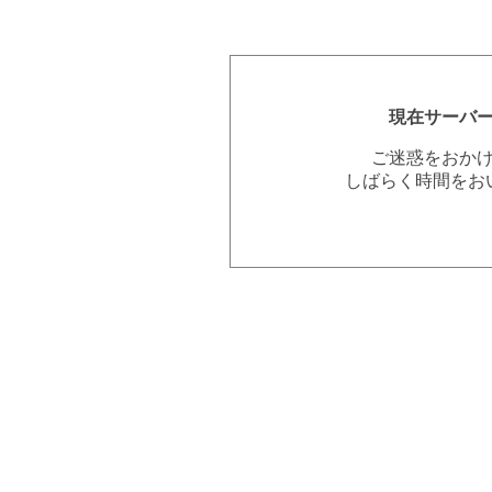
現在サーバ
ご迷惑をおか
しばらく時間をお