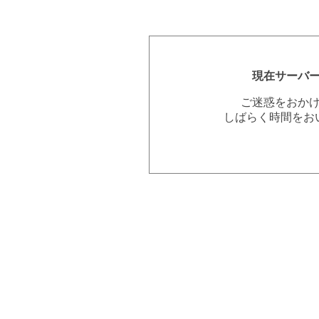
現在サーバ
ご迷惑をおか
しばらく時間をお