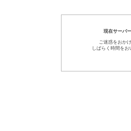
現在サーバ
ご迷惑をおか
しばらく時間をお