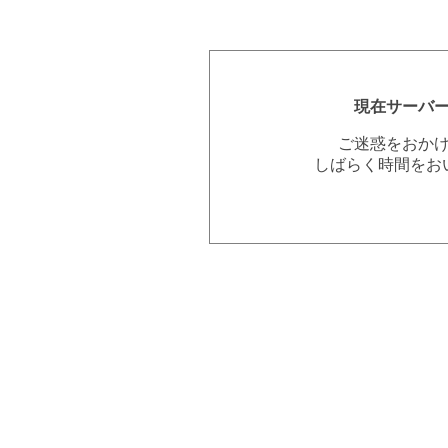
現在サーバ
ご迷惑をおか
しばらく時間をお