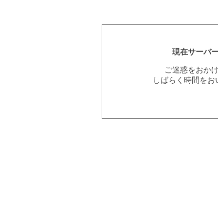
現在サーバ
ご迷惑をおか
しばらく時間をお