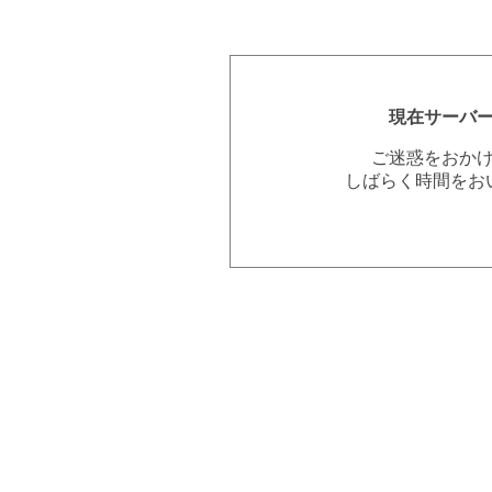
現在サーバ
ご迷惑をおか
しばらく時間をお