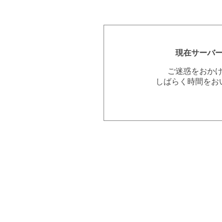
現在サーバ
ご迷惑をおか
しばらく時間をお