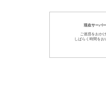
現在サーバ
ご迷惑をおか
しばらく時間をお