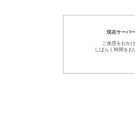
現在サーバ
ご迷惑をおか
しばらく時間をお