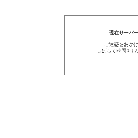
現在サーバ
ご迷惑をおか
しばらく時間をお