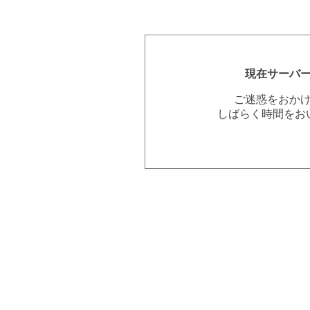
現在サーバ
ご迷惑をおか
しばらく時間をお