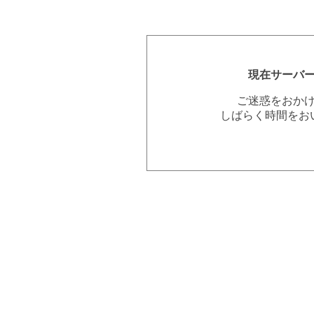
現在サーバ
ご迷惑をおか
しばらく時間をお