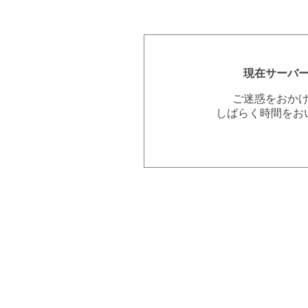
現在サーバ
ご迷惑をおか
しばらく時間をお