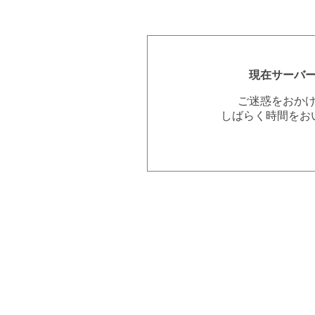
現在サーバ
ご迷惑をおか
しばらく時間をお