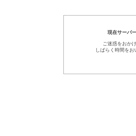
現在サーバ
ご迷惑をおか
しばらく時間をお