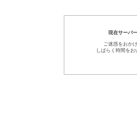
現在サーバ
ご迷惑をおか
しばらく時間をお