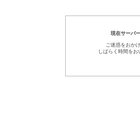
現在サーバ
ご迷惑をおか
しばらく時間をお