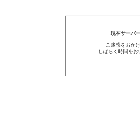
現在サーバ
ご迷惑をおか
しばらく時間をお