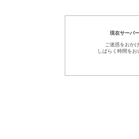
現在サーバ
ご迷惑をおか
しばらく時間をお