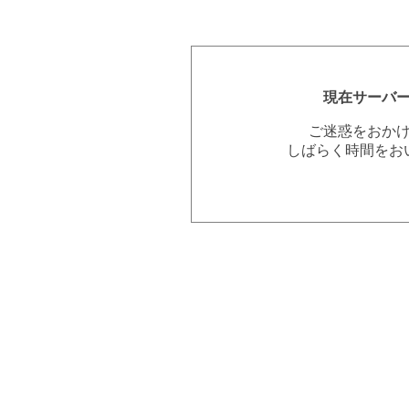
現在サーバ
ご迷惑をおか
しばらく時間をお