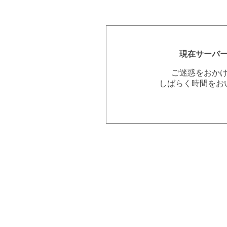
現在サーバ
ご迷惑をおか
しばらく時間をお