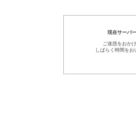
現在サーバ
ご迷惑をおか
しばらく時間をお