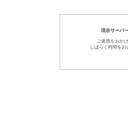
現在サーバ
ご迷惑をおか
しばらく時間をお