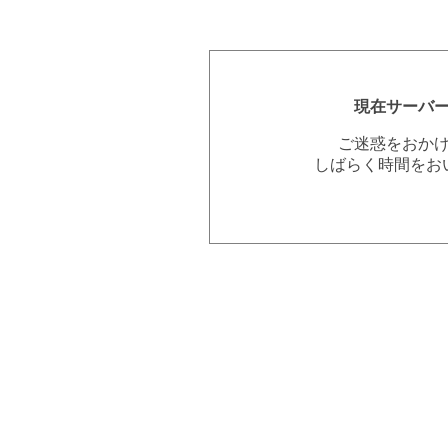
現在サーバ
ご迷惑をおか
しばらく時間をお