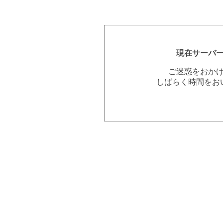
現在サーバ
ご迷惑をおか
しばらく時間をお