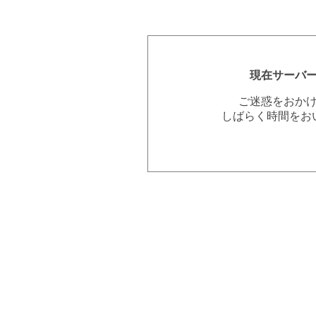
現在サーバ
ご迷惑をおか
しばらく時間をお