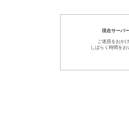
現在サーバ
ご迷惑をおか
しばらく時間をお