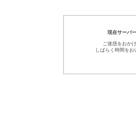
現在サーバ
ご迷惑をおか
しばらく時間をお