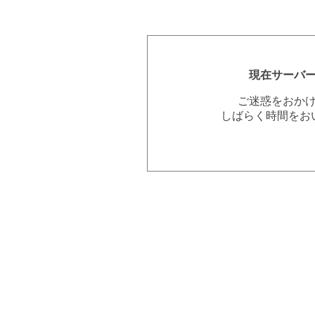
現在サーバ
ご迷惑をおか
しばらく時間をお