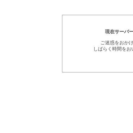
現在サーバ
ご迷惑をおか
しばらく時間をお