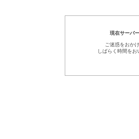
現在サーバ
ご迷惑をおか
しばらく時間をお