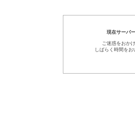
現在サーバ
ご迷惑をおか
しばらく時間をお