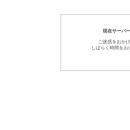
現在サーバ
ご迷惑をおか
しばらく時間をお