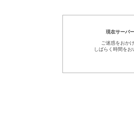
現在サーバ
ご迷惑をおか
しばらく時間をお