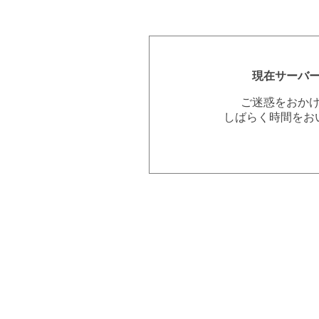
現在サーバ
ご迷惑をおか
しばらく時間をお