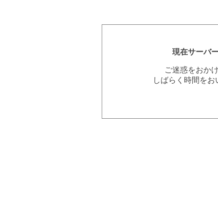
現在サーバ
ご迷惑をおか
しばらく時間をお