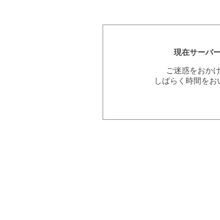
現在サーバ
ご迷惑をおか
しばらく時間をお