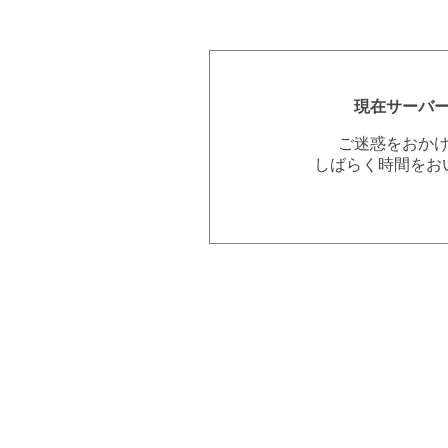
現在サーバ
ご迷惑をおか
しばらく時間をお