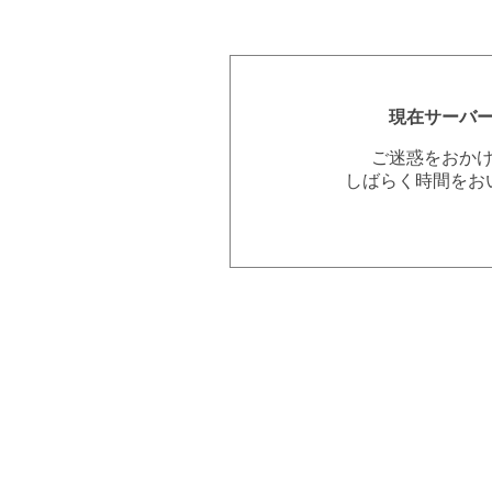
現在サーバ
ご迷惑をおか
しばらく時間をお