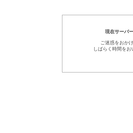
現在サーバ
ご迷惑をおか
しばらく時間をお