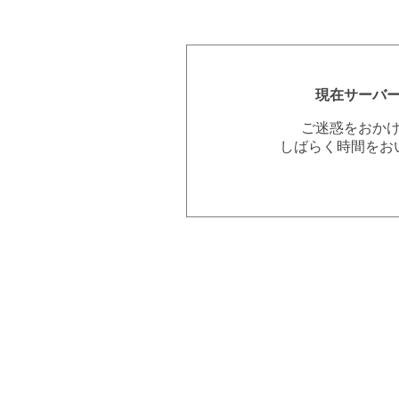
現在サーバ
ご迷惑をおか
しばらく時間をお